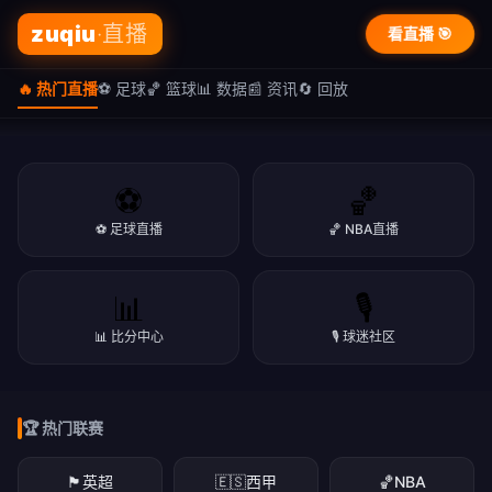
zuqiu
·直播
看直播 🎯
🔥 热门直播
⚽ 足球
🏀 篮球
📊 数据
📰 资讯
🔄 回放
⚽
🏀
⚽ 足球直播
🏀 NBA直播
🏆 篮球专区
📊
🎙️
🏀 篮球盛宴 · NBA/CBA
🔥 热门直播
📊 比分中心
🎙️ 球迷社区
NBA季后赛、CBA联赛，精彩赛事一网打尽
⚽ zuqiu · 体育直播
NBA·足球·篮球·英超·欧冠·CBA，高清免费看
立即看直播
下载APP
🏆 热门联赛
立即看直播
下载APP
立即看直播
下载APP
🏴󠁧󠁢󠁥󠁮󠁧󠁿
英超
🇪🇸
西甲
🏀
NBA