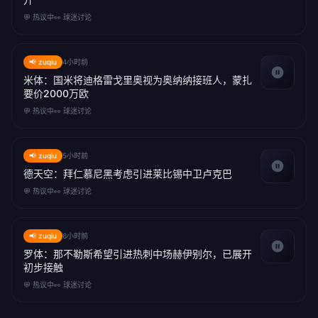
💬 热议中
👀 球迷讨论
📢 zuqiu
4小时前
米体：国米将迪格雷戈里奥视为奥纳纳接班人，蒙扎
要价2000万欧
💬 热议中
👀 球迷讨论
📢 zuqiu
5小时前
德天空：拜仁慕尼黑考虑引进莱比锡中卫卢克巴
💬 热议中
👀 球迷讨论
📢 zuqiu
6小时前
罗体：那不勒斯希望引进热刺中场赫伊别尔，已展开
初步接触
💬 热议中
👀 球迷讨论