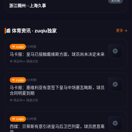
未开赛
浙江稠州
上海久事
vs
📰 体育资讯 · zuqiu独家
更多 →
📢 zuqiu
1小时前
马卡报：皇马已接触戴维斯方面，球员尚未决定未来
💬 热议中
👀 球迷讨论
📢 zuqiu
2小时前
马卡报：塞维利亚有意签下皇马中场塞瓦略斯，球员
合同明夏到期
💬 热议中
👀 球迷讨论
📢 zuqiu
3小时前
西媒：贝蒂斯有意引进皇马后卫巴列霍，球员愿意离
开