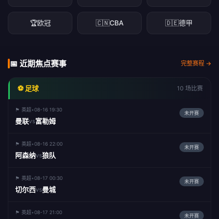
🏆
欧冠
🇨🇳
CBA
🇩🇪
德甲
📅 近期焦点赛事
完整赛程 →
⚽ 足球
10 场比赛
🏴󠁧󠁢󠁥󠁮󠁧󠁿 英超
•
08-16 19:30
未开赛
曼联
富勒姆
vs
🏴󠁧󠁢󠁥󠁮󠁧󠁿 英超
•
08-16 22:00
未开赛
阿森纳
狼队
vs
🏴󠁧󠁢󠁥󠁮󠁧󠁿 英超
•
08-17 00:30
未开赛
切尔西
曼城
vs
🏴󠁧󠁢󠁥󠁮󠁧󠁿 英超
•
08-17 21:00
未开赛