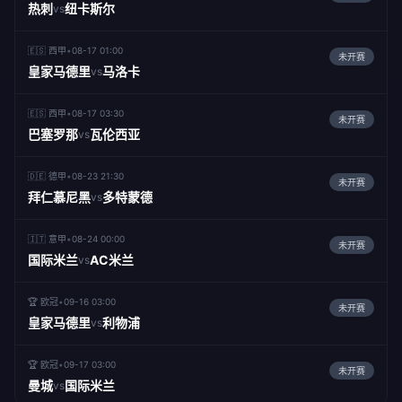
热刺
纽卡斯尔
vs
🇪🇸 西甲
•
08-17 01:00
未开赛
皇家马德里
马洛卡
vs
🇪🇸 西甲
•
08-17 03:30
未开赛
巴塞罗那
瓦伦西亚
vs
🇩🇪 德甲
•
08-23 21:30
未开赛
拜仁慕尼黑
多特蒙德
vs
🇮🇹 意甲
•
08-24 00:00
未开赛
国际米兰
AC米兰
vs
🏆 欧冠
•
09-16 03:00
未开赛
皇家马德里
利物浦
vs
🏆 欧冠
•
09-17 03:00
未开赛
曼城
国际米兰
vs