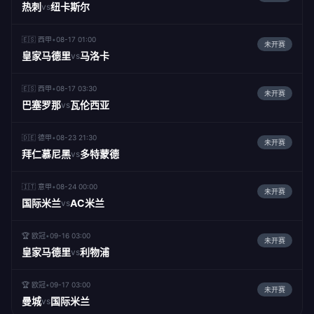
热刺
纽卡斯尔
vs
🇪🇸 西甲
•
08-17 01:00
未开赛
皇家马德里
马洛卡
vs
🇪🇸 西甲
•
08-17 03:30
未开赛
巴塞罗那
瓦伦西亚
vs
🇩🇪 德甲
•
08-23 21:30
未开赛
拜仁慕尼黑
多特蒙德
vs
🇮🇹 意甲
•
08-24 00:00
未开赛
国际米兰
AC米兰
vs
🏆 欧冠
•
09-16 03:00
未开赛
皇家马德里
利物浦
vs
🏆 欧冠
•
09-17 03:00
未开赛
曼城
国际米兰
vs