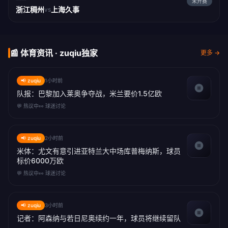
未开赛
浙江稠州
上海久事
vs
📰 体育资讯 · zuqiu独家
更多 →
📢 zuqiu
1小时前
队报：巴黎加入莱奥争夺战，米兰要价1.5亿欧
💬 热议中
👀 球迷讨论
📢 zuqiu
2小时前
米体：尤文有意引进亚特兰大中场库普梅纳斯，球员
标价6000万欧
💬 热议中
👀 球迷讨论
📢 zuqiu
3小时前
记者：阿森纳与若日尼奥续约一年，球员将继续留队