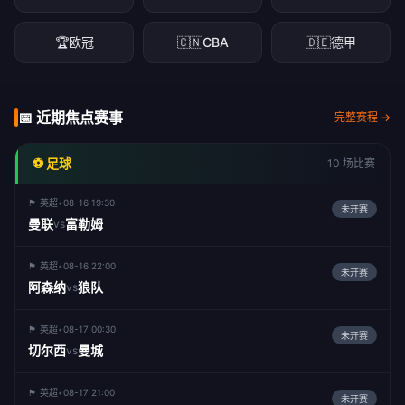
🏆
欧冠
🇨🇳
CBA
🇩🇪
德甲
📅 近期焦点赛事
完整赛程 →
⚽ 足球
10 场比赛
🏴󠁧󠁢󠁥󠁮󠁧󠁿 英超
•
08-16 19:30
未开赛
曼联
富勒姆
vs
🏴󠁧󠁢󠁥󠁮󠁧󠁿 英超
•
08-16 22:00
未开赛
阿森纳
狼队
vs
🏴󠁧󠁢󠁥󠁮󠁧󠁿 英超
•
08-17 00:30
未开赛
切尔西
曼城
vs
🏴󠁧󠁢󠁥󠁮󠁧󠁿 英超
•
08-17 21:00
未开赛