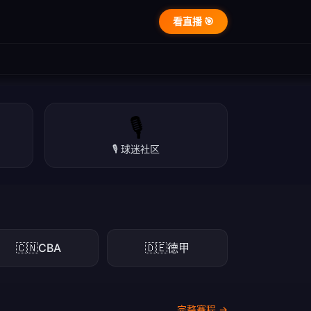
看直播 🎯
🎙️
🎙️ 球迷社区
🇨🇳
CBA
🇩🇪
德甲
完整赛程 →