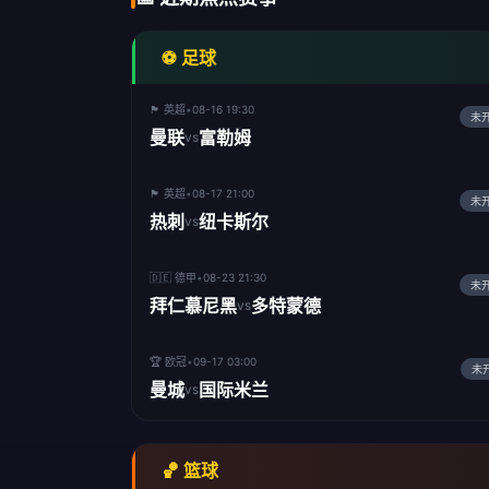
⚽ 足球
🏴󠁧󠁢󠁥󠁮󠁧󠁿 英超
•
08-16 19:30
未
曼联
富勒姆
vs
🏴󠁧󠁢󠁥󠁮󠁧󠁿 英超
•
08-17 21:00
未
热刺
纽卡斯尔
vs
🏆 篮球专区
🇩🇪 德甲
•
08-23 21:30
未
🏀 篮球盛宴 · NBA/C
拜仁慕尼黑
多特蒙德
vs
NBA季后赛、CBA联赛，精彩赛事一网打
🏆 欧冠
•
09-17 03:00
未
立即看直播
下载APP
曼城
国际米兰
vs
立即看直播
下载APP
🏀 篮球