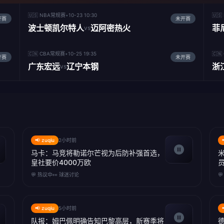
🇺🇸 NBA常规赛
•
10-23 10:30
🇺
开赛
未开赛
波士顿凯尔特人
迈阿密热火
菲
vs
🇨🇳 CBA常规赛
•
10-25 19:35
🇨
开赛
未开赛
广东宏远
辽宁本钢
浙
vs
📢 zuqiu
2小时前
马卡：马竞将勒诺尔芒视为后防补强首选，
皇社要价4000万欧
💬 热议中
👀 球迷讨论

📢 zuqiu
5小时前
队报：姆巴佩明确告知巴黎高层，新赛季将