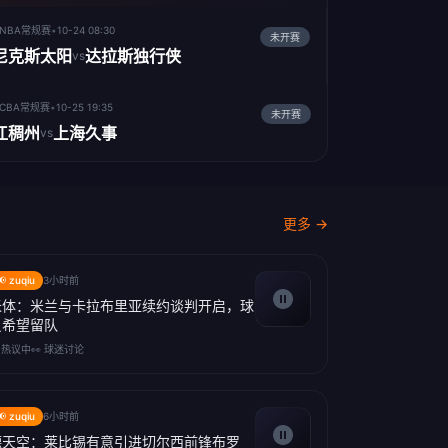
 NBA常规赛
•
10-24 08:30
未开赛
尼克斯太阳
达拉斯独行侠
vs
 CBA常规赛
•
10-25 19:35
未开赛
江稠州
上海久事
vs
更多 →
📢 zuqiu
3小时前
米体：米兰与卡拉布里亚续约谈判开启，球
员希望留队
 热议中
👀 球迷讨论
📢 zuqiu
6小时前
德天空：莱比锡有意引进切尔西前锋布罗