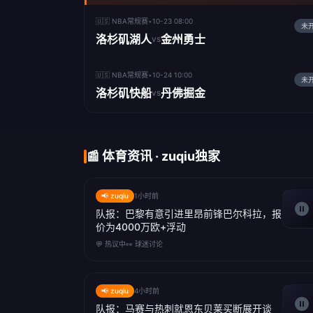
🇺🇸 NBA常规赛
•
10-23 08:00
未
洛杉矶湖人
金州勇士
vs
🇺🇸 NBA常规赛
•
10-24 10:00
未
洛杉矶快船
丹佛掘金
vs
📰 体育资讯 · zuqiu独家
📢 zuqiu
1小时前
队报：巴黎有意引进里昂前锋巴尔科拉，报
价为4000万欧+浮动
💬 热议中
👀 球迷讨论
📢 zuqiu
4小时前
队报：马赛与热刺就恩东贝莱买断展开谈