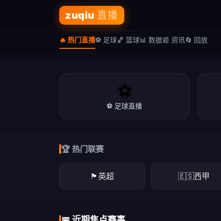
zuqiu
·直播
🔥 热门直播
⚽ 足球
🏀 篮球
📊 数据
📰 资讯
🔄 回放
⚽
⚽ 足球直播
🏆 热门联赛
🏴󠁧󠁢󠁥󠁮󠁧󠁿
英超
🇪🇸
西甲
立即看直播
下载APP
📅 近期焦点赛事