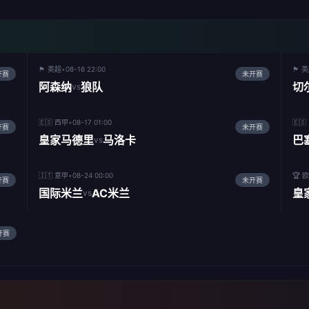
🏴󠁧󠁢󠁥󠁮󠁧󠁿 英超
•
08-16 22:00
🏴󠁧󠁢󠁥󠁮󠁧
开赛
未开赛
阿森纳
狼队
切
vs
🇪🇸 西甲
•
08-17 01:00
🇪
开赛
未开赛
皇家马德里
马洛卡
巴
vs
🇮🇹 意甲
•
08-24 00:00
🏆 
开赛
未开赛
BA
国际米兰
AC米兰
皇
vs
尽
开赛