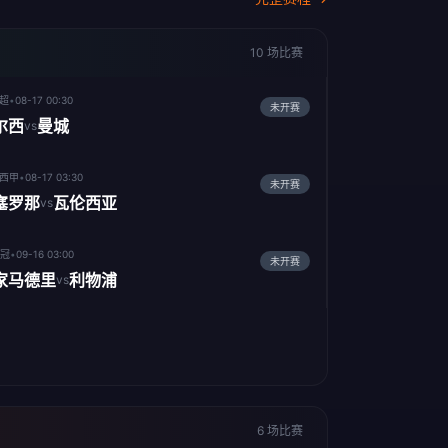
10 场比赛
󠁿 英超
•
08-17 00:30
未开赛
尔西
曼城
vs
 西甲
•
08-17 03:30
未开赛
塞罗那
瓦伦西亚
vs
欧冠
•
09-16 03:00
未开赛
家马德里
利物浦
vs
6 场比赛