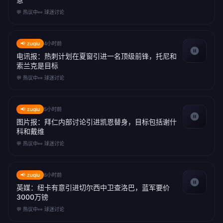
💬 热议中
👀 球迷讨论
📢 zuqiu
4小时前
电讯报：热刺计划在夏窗引进一名顶级前锋，托尼和
索兰克是目标
💬 热议中
👀 球迷讨论
📢 zuqiu
5小时前
图片报：拜仁内部讨论引进凯恩替身，目标包括谢什
科和戴维
💬 热议中
👀 球迷讨论
📢 zuqiu
6小时前
英媒：纽卡有意引进切尔西中卫查洛巴，蓝军要价
3000万镑
💬 热议中
👀 球迷讨论