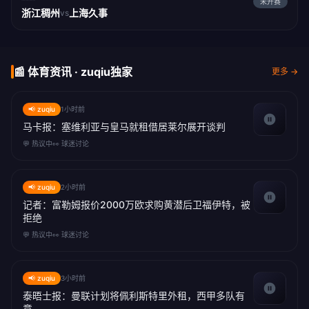
未开赛
浙江稠州
上海久事
vs
📰 体育资讯 · zuqiu独家
更多 →
📢 zuqiu
1小时前
马卡报：塞维利亚与皇马就租借居莱尔展开谈判
💬 热议中
👀 球迷讨论
📢 zuqiu
2小时前
记者：富勒姆报价2000万欧求购黄潜后卫福伊特，被
拒绝
💬 热议中
👀 球迷讨论
📢 zuqiu
3小时前
泰晤士报：曼联计划将佩利斯特里外租，西甲多队有
意