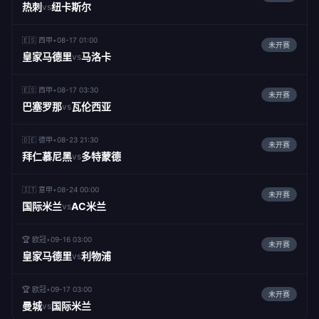
热刺
纽卡斯尔
vs
🇪🇸 西甲
•
08-17 01:00
未开赛
皇家马德里
马洛卡
vs
🇪🇸 西甲
•
08-17 03:30
未开赛
巴塞罗那
瓦伦西亚
vs
🇩🇪 德甲
•
08-23 21:30
未开赛
拜仁慕尼黑
多特蒙德
vs
🇮🇹 意甲
•
08-24 00:00
未开赛
国际米兰
AC米兰
vs
🏆 欧冠
•
09-16 03:00
未开赛
皇家马德里
利物浦
vs
🏆 欧冠
•
09-17 03:00
未开赛
曼城
国际米兰
vs