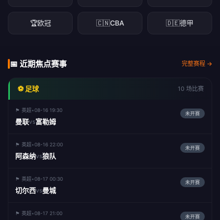
🏆
欧冠
🇨🇳
CBA
🇩🇪
德甲
📅 近期焦点赛事
完整赛程 →
⚽ 足球
10 场比赛
🏴󠁧󠁢󠁥󠁮󠁧󠁿 英超
•
08-16 19:30
未开赛
曼联
富勒姆
vs
🏴󠁧󠁢󠁥󠁮󠁧󠁿 英超
•
08-16 22:00
未开赛
阿森纳
狼队
vs
🏴󠁧󠁢󠁥󠁮󠁧󠁿 英超
•
08-17 00:30
未开赛
切尔西
曼城
vs
🏴󠁧󠁢󠁥󠁮󠁧󠁿 英超
•
08-17 21:00
未开赛