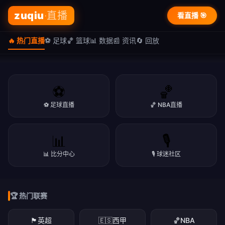
zuqiu
·直播
看直播 🎯
🔥 热门直播
⚽ 足球
🏀 篮球
📊 数据
📰 资讯
🔄 回放
⚽
🏀
⚽ 足球直播
🏀 NBA直播
🏆 篮球专区
📊
🎙️
🏀 篮球盛宴 · NBA/CBA
🔥 热门直播
📊 比分中心
🎙️ 球迷社区
NBA季后赛、CBA联赛，精彩赛事一网打尽
⚽ zuqiu · 体育直播
NBA·足球·篮球·英超·欧冠·CBA，高清免费看
立即看直播
下载APP
🏆 热门联赛
立即看直播
下载APP
立即看直播
下载APP
🏴󠁧󠁢󠁥󠁮󠁧󠁿
英超
🇪🇸
西甲
🏀
NBA